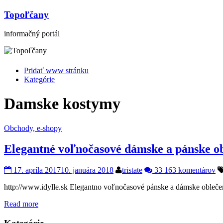
Topoľčany
informačný portál
Pridať www stránku
Kategórie
Damske kostymy
Obchody, e-shopy
Elegantné voľnočasové dámske a pánske o
17. apríla 2017
10. januára 2018
tristate
33 163 komentárov
http://www.idylle.sk Elegantno voľnočasové pánske a dámske oblečen
Read more