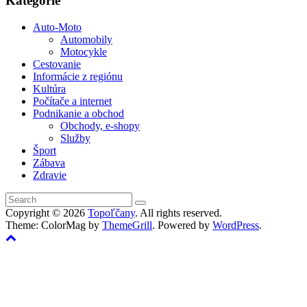
Kategórie
Auto-Moto
Automobily
Motocykle
Cestovanie
Informácie z regiónu
Kultúra
Počítače a internet
Podnikanie a obchod
Obchody, e-shopy
Služby
Šport
Zábava
Zdravie
Copyright © 2026
Topoľčany
. All rights reserved.
Theme: ColorMag by
ThemeGrill
. Powered by
WordPress
.