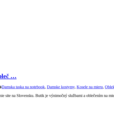
bleč …
Damska taska na notebook
,
Damske kostymy
,
Kosele na mieru
,
Oblek
ie site na Slovensku. Butik je výnimočný službami a oblečením na mie