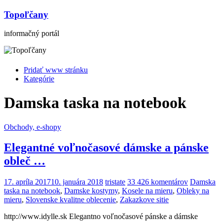
Topoľčany
informačný portál
Pridať www stránku
Kategórie
Damska taska na notebook
Obchody, e-shopy
Elegantné voľnočasové dámske a pánske
obleč …
17. apríla 2017
10. januára 2018
tristate
33 426 komentárov
Damska
taska na notebook
,
Damske kostymy
,
Kosele na mieru
,
Obleky na
mieru
,
Slovenske kvalitne oblecenie
,
Zakazkove sitie
http://www.idylle.sk Elegantno voľnočasové pánske a dámske