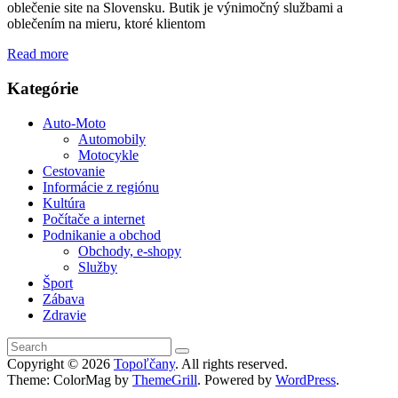
oblečenie site na Slovensku. Butik je výnimočný službami a
oblečením na mieru, ktoré klientom
Read more
Kategórie
Auto-Moto
Automobily
Motocykle
Cestovanie
Informácie z regiónu
Kultúra
Počítače a internet
Podnikanie a obchod
Obchody, e-shopy
Služby
Šport
Zábava
Zdravie
Copyright © 2026
Topoľčany
. All rights reserved.
Theme: ColorMag by
ThemeGrill
. Powered by
WordPress
.