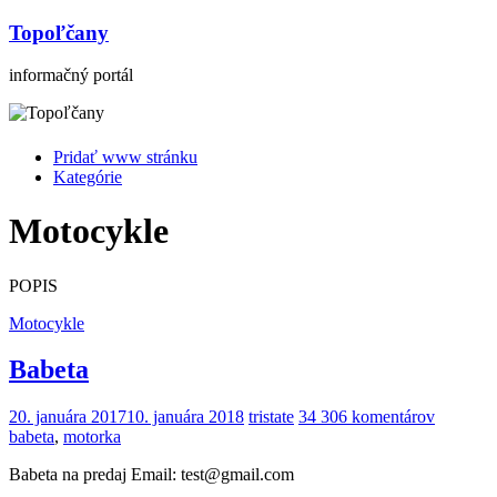
Topoľčany
informačný portál
Pridať www stránku
Kategórie
Motocykle
POPIS
Motocykle
Babeta
20. januára 2017
10. januára 2018
tristate
34 306 komentárov
babeta
,
motorka
Babeta na predaj Email: test@gmail.com