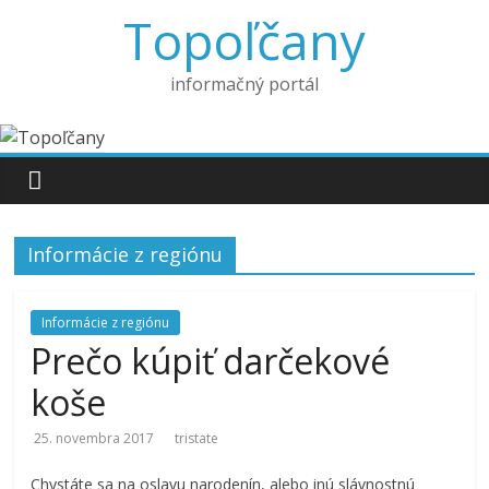
Topoľčany
informačný portál
Informácie z regiónu
Informácie z regiónu
Prečo kúpiť darčekové
koše
25. novembra 2017
tristate
Chystáte sa na oslavu narodenín, alebo inú slávnostnú