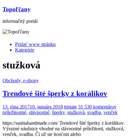
Topoľčany
informačný portál
Pridať www stránku
Kategórie
stužková
Obchody, e-shopy
Trendové šité šperky z korálikov
13. júna 2017
10. januára 2018
tristate
31 530 komentárov
príležitostné
,
slávnostné
,
šperky
,
stužková
,
svadba
,
venček
https://santiahandmade.com/ Trendové šité šperky z korálikov.
Výrazné náušnice vhodné na slávnostné príležitosti, stužková,
venček, svadba. Či už ste hosťom alebo