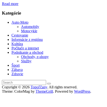
Read more
Kategórie
Auto-Moto
Automobily
Motocykle
Cestovanie
Informácie z regiónu
Kultúra
Počítače a internet
Podnikanie a obchod
Obchody, e-shopy
Služby
Šport
Zábava
Zdravie
Copyright © 2026
Topoľčany
. All rights reserved.
Theme: ColorMag by
ThemeGrill
. Powered by
WordPress
.